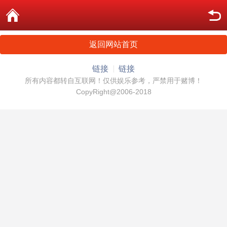
返回网站首页
链接
链接
所有内容都转自互联网！仅供娱乐参考，严禁用于赌博！
CopyRight@2006-2018