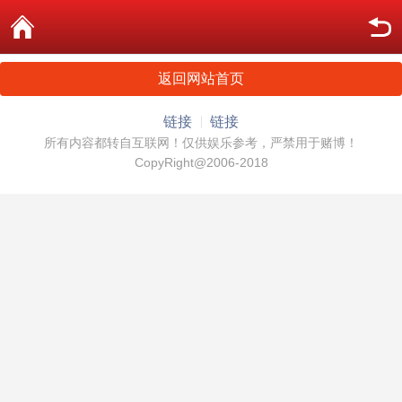
返回网站首页
链接
链接
所有内容都转自互联网！仅供娱乐参考，严禁用于赌博！
CopyRight@2006-2018