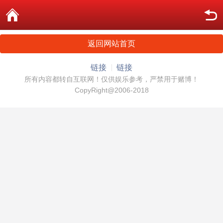
返回网站首页
链接
链接
所有内容都转自互联网！仅供娱乐参考，严禁用于赌博！
CopyRight@2006-2018