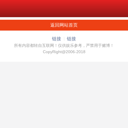
返回网站首页
链接
链接
所有内容都转自互联网！仅供娱乐参考，严禁用于赌博！
CopyRight@2006-2018