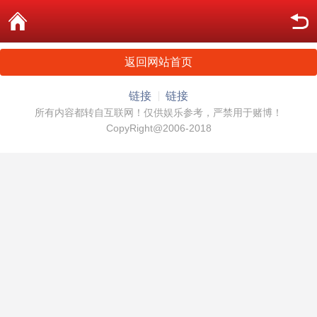
返回网站首页
链接
链接
所有内容都转自互联网！仅供娱乐参考，严禁用于赌博！
CopyRight@2006-2018