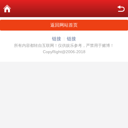
返回网站首页
链接
链接
所有内容都转自互联网！仅供娱乐参考，严禁用于赌博！
CopyRight@2006-2018