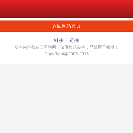
返回网站首页
链接
链接
所有内容都转自互联网！仅供娱乐参考，严禁用于赌博！
CopyRight@2006-2018